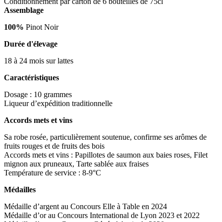
Conditionnement par carton de 6 bouteilles de 75cl
Rosé
Assemblage
100%
Pinot Noir
Durée d'élevage
18 à 24 mois sur lattes
Caractéristiques
Dosage : 10 grammes
Liqueur d’expédition traditionnelle
Accords mets et vins
Sa robe rosée, particulièrement soutenue, confirme ses arômes de
fruits rouges et de fruits des bois
Accords mets et vins : Papillotes de saumon aux baies roses, Filet
mignon aux pruneaux, Tarte sablée aux fraises
Température de service : 8-9°C
Médailles
Médaille d’argent au Concours Elle à Table en 2024
Médaille d’or au Concours International de Lyon 2023 et 2022