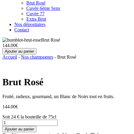
Brut Rosé
Cuvée 6ème Sens
Cuvée 77
Extra Brut
Nos dépositaires
Contact
Brut Rosé
144.00
€
Ajouter au panier
Accueil
-
Nos champagnes
-
Brut Rosé
Brut Rosé
Fruité, radieux, gourmand, un Blanc de Noirs tout en fruits.
144.00
€
Soit
24 €
la bouteille de 75cl
quantité
de
Ajouter au panier
Brut