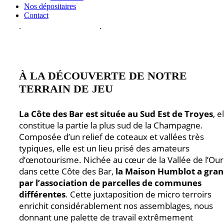
Nos dépositaires
Champagne Humblot est né de cet attachement
Contact
profond à ce terroir, pièce maitresse de notre univer
À LA DÉCOUVERTE DE NOTRE
TERRAIN DE JEU
La Côte des Bar est située au Sud Est de Troyes
, e
constitue la partie la plus sud de la Champagne.
Composée d’un relief de coteaux et vallées très
typiques, elle est un lieu prisé des amateurs
d’œnotourisme. Nichée au cœur de la Vallée de l’Our
dans cette Côte des Bar,
la Maison Humblot a gran
par l’association de parcelles de communes
différentes
. Cette juxtaposition de micro terroirs
enrichit considérablement nos assemblages, nous
donnant une palette de travail extrêmement