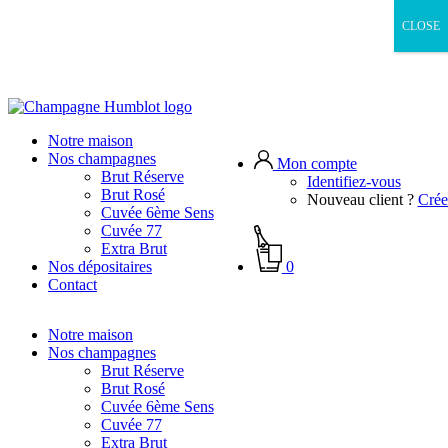
CLOSE
Accueil
-
Champagne Humblot
Notre maison
Nos champagnes
Mon compte
Brut Réserve
Identifiez-vous
Brut Rosé
Nouveau client ?
Crée
Champagne
Cuvée 6ème Sens
Cuvée 77
Extra Brut
Humblot
0
Nos dépositaires
Contact
Notre maison
Nos champagnes
Brut Réserve
Brut Rosé
NOTRE TERROIR EST NOTRE
Cuvée 6ème Sens
RICHESSE
Cuvée 77
Extra Brut